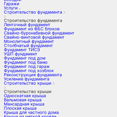
Гаражи
Услуги
Строительство фундамента
Строительство фундамента
Ленточный фундамент
Фундамент из ФБС блоков
Свайно-буронабивной фундамент
Свайно-винтовой фундамент
Монолитный фундамент
Столбчатый фундамент
Фундамент ТИСЭ
УШП фундамент
Фундамент под дом
Фундамент под баню
Фундамент под гараж
Фундамент под хозблок
Реконструкция фундамента
Усиление фундамента
Строительство крыши
Строительство крыши
Односкатная крыша
Вальмовая крыша
Мансардная крыша
Плоская крыша
Крыша для частного дома
Крыша из мягкой кровли