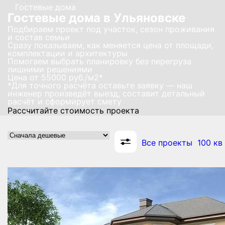
Гостевые дома
Гостевые дома в Ульяновске
Подбираем проект под участок, сезон проживания
и состав семьи
Сразу показываем, как меняется цена от площади,
комплектации и архитектуры
Помогаем выбрать планировку без перегруза
лишними решениями
Цена от
55000
руб./м2*
*Для точного расчёта оставьте заявку — наш
инженер произведёт выезд, составит детальный
расчёт и сформирует смету
Рассчитайте стоимость проекта
Все проекты
100 кв