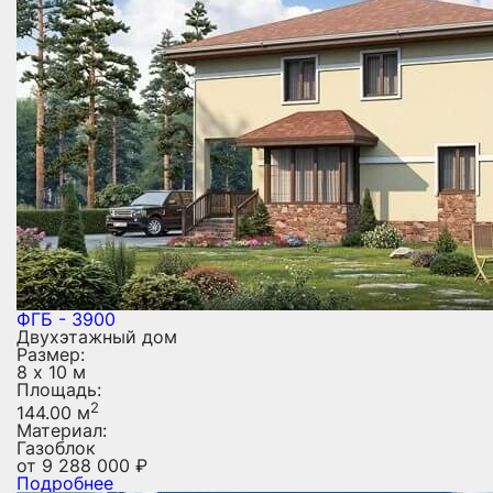
ФГБ - 3900
Двухэтажный дом
Размер:
8 х 10 м
Площадь:
2
144.00 м
Материал:
Газоблок
от
9 288 000
₽
Подробнее