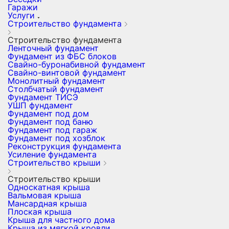
Гаражи
Услуги
Строительство фундамента
Строительство фундамента
Ленточный фундамент
Фундамент из ФБС блоков
Свайно-буронабивной фундамент
Свайно-винтовой фундамент
Монолитный фундамент
Столбчатый фундамент
Фундамент ТИСЭ
УШП фундамент
Фундамент под дом
Фундамент под баню
Фундамент под гараж
Фундамент под хозблок
Реконструкция фундамента
Усиление фундамента
Строительство крыши
Строительство крыши
Односкатная крыша
Вальмовая крыша
Мансардная крыша
Плоская крыша
Крыша для частного дома
Крыша из мягкой кровли