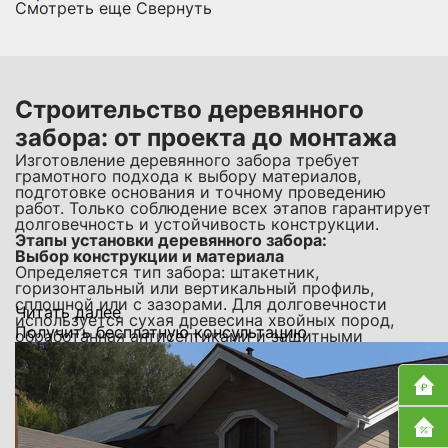
Смотреть еще
Свернуть
Строительство деревянного
забора: от проекта до монтажа
Изготовление деревянного забора требует
грамотного подхода к выбору материалов,
подготовке основания и точному проведению
работ. Только соблюдение всех этапов гарантирует
долговечность и устойчивость конструкции.
Этапы установки деревянного забора:
Выбор конструкции и материала
Определяется тип забора: штакетник,
горизонтальный или вертикальный профиль,
сплошной или с зазорами. Для долговечности
Читать далее
используется сухая древесина хвойных пород,
Получить бесплатную консультацию
обработанная антисептиками и защитными
составами.
Подготовка участка
Выполняется ориентировочная разметка и
расчистка линии установки. При необходимости
удаляется старый забор, выравнивается грунт.
Установка опор
Металлические или деревянные стойки