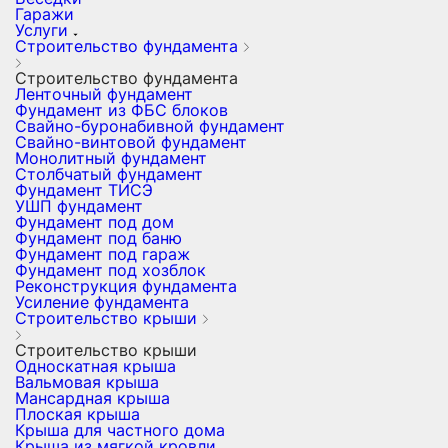
Гаражи
Услуги
Строительство фундамента
Строительство фундамента
Ленточный фундамент
Фундамент из ФБС блоков
Свайно-буронабивной фундамент
Свайно-винтовой фундамент
Монолитный фундамент
Столбчатый фундамент
Фундамент ТИСЭ
УШП фундамент
Фундамент под дом
Фундамент под баню
Фундамент под гараж
Фундамент под хозблок
Реконструкция фундамента
Усиление фундамента
Строительство крыши
Строительство крыши
Односкатная крыша
Вальмовая крыша
Мансардная крыша
Плоская крыша
Крыша для частного дома
Крыша из мягкой кровли