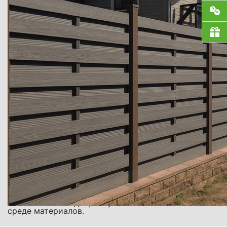
монтируются с шагом 2–2,5 метра. Важно
соблюдать вертикаль, глубину заглубления и
надежную фиксацию — с использованием бетона
или забивных анкеров.
Крепление горизонтальных лаг
К опорам крепятся продольные направляющие, на
которые будет монтироваться деревянный щит.
Лаги устанавливаются строго горизонтально и
крепятся на саморезы или болты.
Монтаж досок или щитов
Проводится монтаж заборных элементов с
соблюдением расстояний, симметрии и уровня. В
зависимости от конструкции возможно
горизонтальное или вертикальное размещение
досок.
Финишная отделка
Все элементы покрываются краской или защитной
пропиткой. Устанавливаются декоративные
элементы, накладки, верхние планки. При
необходимости — калитка и ворота.
Деревянный забор под ключ выполняется с учётом
масштаба участка, архитектурного стиля дома и
назначения ограждения. Качественное устройство
конструкции обеспечивается точным соблюдением
технологии и подбором устойчивых к внешней
среде материалов.