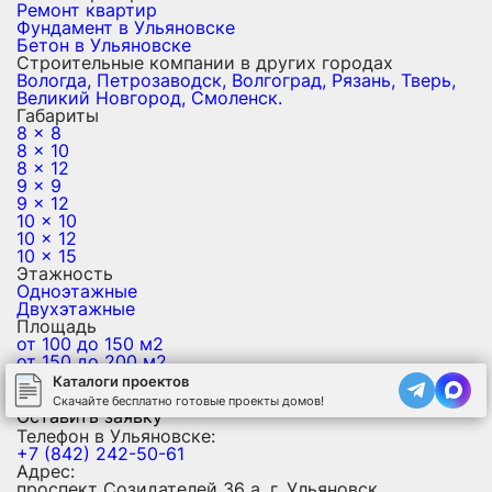
Ремонт квартир
Фундамент в Ульяновске
Бетон в Ульяновске
Строительные компании в других городах
Вологда,
Петрозаводск,
Волгоград,
Рязань,
Тверь,
Великий Новгород,
Смоленск.
Габариты
8 x 8
8 x 10
8 x 12
9 x 9
9 x 12
10 x 10
10 x 12
10 x 15
Этажность
Одноэтажные
Двухэтажные
Площадь
от 100 до 150 м2
от 150 до 200 м2
до 100 м2
Каталоги проектов
от 200 м2
Скачайте бесплатно готовые проекты домов!
Оставить заявку
Телефон в Ульяновске:
+7 (842) 242-50-61
Адрес:
проспект Созидателей 36 а, г. Ульяновск