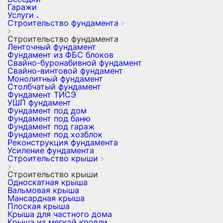
Гаражи
Услуги
Строительство фундамента
Строительство фундамента
Ленточный фундамент
Фундамент из ФБС блоков
Свайно-буронабивной фундамент
Свайно-винтовой фундамент
Монолитный фундамент
Столбчатый фундамент
Фундамент ТИСЭ
УШП фундамент
Фундамент под дом
Фундамент под баню
Фундамент под гараж
Фундамент под хозблок
Реконструкция фундамента
Усиление фундамента
Строительство крыши
Строительство крыши
Односкатная крыша
Вальмовая крыша
Мансардная крыша
Плоская крыша
Крыша для частного дома
Крыша из мягкой кровли