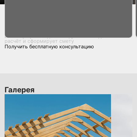
Главная страница
Услуги
Строительство крыши
Крыша для гаража
Цена от
400
руб./м2*
*Для точного расчёта оставьте заявку — наш
инженер произведёт выезд, составит детальный
расчёт и сформирует смету
Получить бесплатную консультацию
Галерея