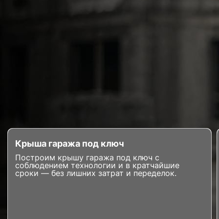
Крыша гаража под ключ
Построим крышу гаража под ключ с
соблюдением технологии и в кратчайшие
сроки — без лишних затрат и переделок.