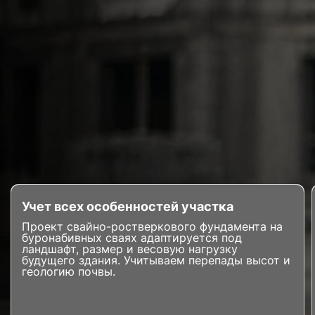
Учет всех особенностей участка
Проект свайно-ростверкового фундамента на
буронабивных сваях адаптируется под
ландшафт, размер и весовую нагрузку
будущего здания. Учитываем перепады высот и
геологию почвы.