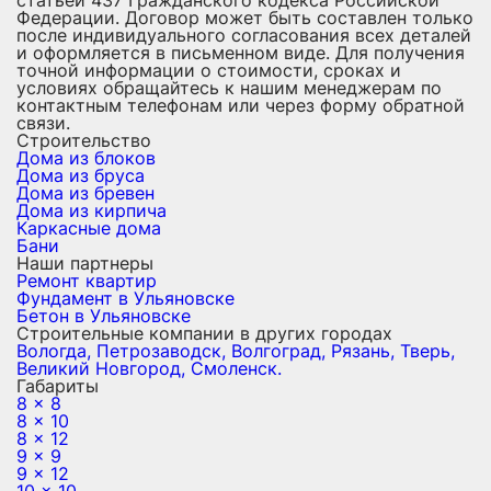
статьей 437 Гражданского кодекса Российской
Федерации. Договор может быть составлен только
после индивидуального согласования всех деталей
и оформляется в письменном виде. Для получения
точной информации о стоимости, сроках и
условиях обращайтесь к нашим менеджерам по
контактным телефонам или через форму обратной
связи.
Строительство
Дома из блоков
Дома из бруса
Дома из бревен
Дома из кирпича
Каркасные дома
Бани
Наши партнеры
Ремонт квартир
Фундамент в Ульяновске
Бетон в Ульяновске
Строительные компании в других городах
Вологда,
Петрозаводск,
Волгоград,
Рязань,
Тверь,
Великий Новгород,
Смоленск.
Габариты
8 x 8
8 x 10
8 x 12
9 x 9
9 x 12