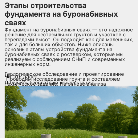
Этапы строительства
фундамента на буронабивных
сваях
Фундамент на буронабивных сваях — это надежное
решение для нестабильных грунтов и участков с
перепадами высот. Он подходит как для маленьких,
так и для больших объектов. Ниже описаны
основные этапы устройства фундамента на
буронабивных сваях с ростверком, которые мы
реализуем с соблюдением СНиП и современных
инженерных норм.
Геологическое обследование и проектирование
Читать далее
Проводим исследование грунта и составляем
Получить бесплатную консультацию
техническое задание. На основе анализа
подбираем тип фундамента: свайно-ростверковый
фундамент на буронабивных сваях или фундамент с
монолитным ростверком.
Разметка участка и подготовка площадки
Осуществляем точную разметку под каждую сваю
в соответствии с проектом. Удаляются
плодородный слой и препятствия на площадке.
Бурение скважин под сваи
Используем профессиональное буровое
оборудование. Глубина и диаметр скважин
определяются с учетом нагрузки будущего здания.