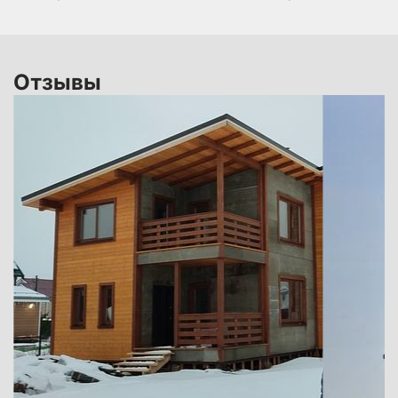
Отзывы
 В
не
по
ся