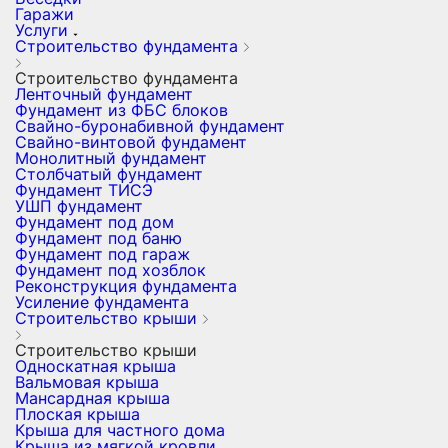
Гаражи
Услуги
Строительство фундамента
Строительство фундамента
Ленточный фундамент
Фундамент из ФБС блоков
Свайно-буронабивной фундамент
Свайно-винтовой фундамент
Монолитный фундамент
Столбчатый фундамент
Фундамент ТИСЭ
УШП фундамент
Фундамент под дом
Фундамент под баню
Фундамент под гараж
Фундамент под хозблок
Реконструкция фундамента
Усиление фундамента
Строительство крыши
Строительство крыши
Односкатная крыша
Вальмовая крыша
Мансардная крыша
Плоская крыша
Крыша для частного дома
Крыша из мягкой кровли