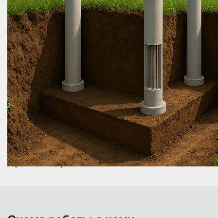
Установка армокаркаса и бетонирование
В каждую скважину устанавливаем армирующий
каркас и заливаем бетон. Таким образом
формируется прочный фундамент на буронабивных
сваях.
Устройство ростверка
Выполняется монтаж опалубки и армирование.
Затем заливается бетон для создания ростверка —
горизонтальной балки, соединяющей все сваи в
единую конструкцию.
Контроль качества и выдержка бетона
После заливки проводим контрольные проверки,
включая визуальный и инструментальный
контроль. Бетон набирает прочность в течение 7–
28 дней.
Фундамент ростверк на буронабивных сваях
обеспечивает высокую несущую способность и
устойчивость постройки даже в условиях
проблемного грунта. Мы предлагаем проведение
всех этапов под ключ с приемлемой стоимостью и
гарантией на работы.