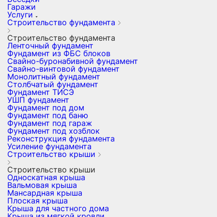
Гаражи
Услуги
Строительство фундамента
Строительство фундамента
Ленточный фундамент
Фундамент из ФБС блоков
Свайно-буронабивной фундамент
Свайно-винтовой фундамент
Монолитный фундамент
Столбчатый фундамент
Фундамент ТИСЭ
УШП фундамент
Фундамент под дом
Фундамент под баню
Фундамент под гараж
Фундамент под хозблок
Реконструкция фундамента
Усиление фундамента
Строительство крыши
Строительство крыши
Односкатная крыша
Вальмовая крыша
Мансардная крыша
Плоская крыша
Крыша для частного дома
Крыша из мягкой кровли