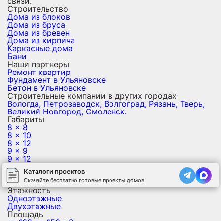
связи.
Строительство
Дома из блоков
Дома из бруса
Дома из бревен
Дома из кирпича
Каркасные дома
Бани
Наши партнеры
Ремонт квартир
Фундамент в Ульяновске
Бетон в Ульяновске
Строительные компании в других городах
Вологда,
Петрозаводск,
Волгоград,
Рязань,
Тверь,
Великий Новгород,
Смоленск.
Габариты
8 x 8
8 x 10
8 x 12
9 x 9
9 x 12
10 x 10
Каталоги проектов
10 x 12
Скачайте бесплатно готовые проекты домов!
10 x 15
Этажность
Одноэтажные
Двухэтажные
Площадь