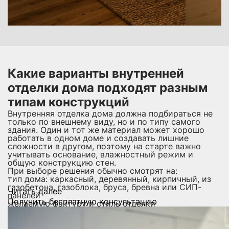
Какие варианты внутренней
отделки дома подходят разным
типам конструкций
Внутренняя отделка дома должна подбираться не
только по внешнему виду, но и по типу самого
здания. Один и тот же материал может хорошо
работать в одном доме и создавать лишние
сложности в другом, поэтому на старте важно
учитывать основание, влажностный режим и
общую конструкцию стен.
При выборе решения обычно смотрят на:
тип дома: каркасный, деревянный, кирпичный, из
газобетона, газоблока, бруса, бревна или СИП-
Читать далее
панелей
Получить бесплатную консультацию
желаемую фактуру и стиль отделки
материалы для внутренней отделки дома
необходимость скрыть коммуникации или
сохранить выраженную текстуру основания