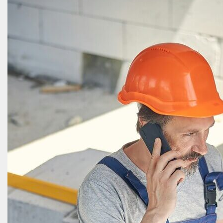
режим проживания: сезонный, дачный или
постоянный
Например, внутренняя отделка каркасного дома и
внутренняя отделка дома из газобетона требуют
разного подхода к основаниям и финишным слоям.
Для деревянных стен чаще важны решения,
которые работают с геометрией и естественным
поведением материала, а отделка деревом внутри
дома или отделка имитацией бруса внутри дома
может быть не только декоративной, но и
стилистически оправданной. Поэтому варианты
внутренней отделки дома всегда лучше
рассматривать в привязке к конкретной
конструкции.