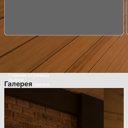
Главная страница
Услуги
Галерея
Ремонт и отделка
Внутренняя отделка дома
Внутренняя отделка дома под
ключ в Ульяновске
Помогаем организовать отделку дома изнутри с
учетом типа стен, режима эксплуатации, бюджета
и желаемого результата. Подбираем материалы,
последовательность работ и формат внутренней
отделки под конкретный дом, а не по шаблону.