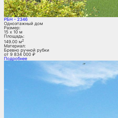
РБН - 2346
Одноэтажный дом
Размер:
15 х 10 м
Площадь:
2
149.00 м
Материал:
Бревно ручной рубки
от
9 834 000
₽
Подробнее