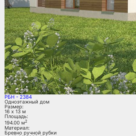
РБН - 2384
Одноэтажный дом
Размер:
16 х 13 м
Площадь:
2
194.00 м
Материал:
Бревно ручной рубки