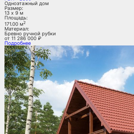
Одноэтажный дом
Размер:
13 х 9 м
Площадь:
2
171.00 м
Материал:
Бревно ручной рубки
от
11 286 000
₽
Подробнее