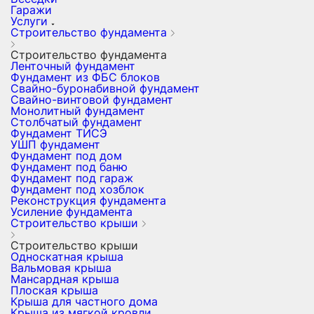
Гаражи
Услуги
Строительство фундамента
Строительство фундамента
Ленточный фундамент
Фундамент из ФБС блоков
Свайно-буронабивной фундамент
Свайно-винтовой фундамент
Монолитный фундамент
Столбчатый фундамент
Фундамент ТИСЭ
УШП фундамент
Фундамент под дом
Фундамент под баню
Фундамент под гараж
Фундамент под хозблок
Реконструкция фундамента
Усиление фундамента
Строительство крыши
Строительство крыши
Односкатная крыша
Вальмовая крыша
Мансардная крыша
Плоская крыша
Крыша для частного дома
Крыша из мягкой кровли