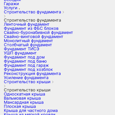
Гаражи
Услуги
Строительство фундамента
Строительство фундамента
Ленточный фундамент
Фундамент из ФБС блоков
Свайно-буронабивной фундамент
Свайно-винтовой фундамент
Монолитный фундамент
Столбчатый фундамент
Фундамент ТИСЭ
УШП фундамент
Фундамент под дом
Фундамент под баню
Фундамент под гараж
Фундамент под хозблок
Реконструкция фундамента
Усиление фундамента
Строительство крыши
Строительство крыши
Односкатная крыша
Вальмовая крыша
Мансардная крыша
Плоская крыша
Крыша для частного дома
Крыша из мягкой кровли