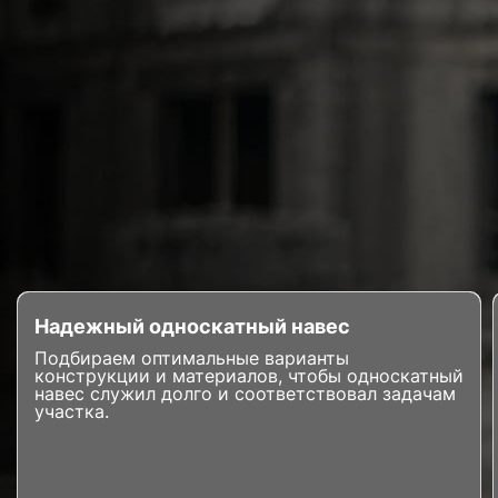
Надежный односкатный навес
Подбираем оптимальные варианты
конструкции и материалов, чтобы односкатный
навес служил долго и соответствовал задачам
участка.