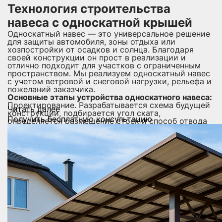
Технология строительства
навеса с односкатной крышей
Односкатный навес — это универсальное решение
для защиты автомобиля, зоны отдыха или
хозпостройки от осадков и солнца. Благодаря
своей конструкции он прост в реализации и
отлично подходит для участков с ограниченным
пространством. Мы реализуем односкатный навес
с учетом ветровой и снеговой нагрузки, рельефа и
пожеланий заказчика.
Основные этапы устройства односкатного навеса:
Проектирование. Разрабатывается схема будущей
Читать далее
конструкции, подбирается угол ската,
Получить бесплатную консультацию
определяется размещение стоек и способ отвода
воды. Учитываются все варианты конфигурации
навеса.
Подготовка основания. В зависимости от задачи
выполняется организация ленточного фундамента,
установка бетонных блоков или анкеровка стоек в
грунт.
Монтаж каркаса. Используются металлические или
деревянные профили, обеспечивающие прочность
и устойчивость. Монтаж односкатных навесов
проводится строго по технологии с соблюдением
геометрии конструкции.
Кровельные работы. В качестве покрытия