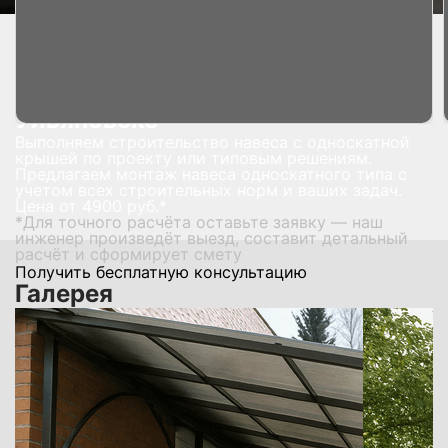
Главная страница
Услуги
Изготовление навесов
Односкатные навесы
Односкатные навесы под ключ в
Ульяновске
Выполняем строительство навеса с односкатной
крышей по проекту или типовым решениям.
Предлагаем монтаж навеса односкатного типа с
учетом всех строительных норм и ваших задач.
Цена от
4900
руб.*
*Для точного расчёта оставьте заявку — наш
инженер произведёт выезд, составит детальный
расчёт и сформирует смету
Получить бесплатную консультацию
Галерея