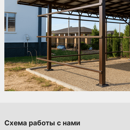
применяется профнастил, который отличается
долговечностью и разумными эксплуатационными
характеристиками.
Финишная отделка. При необходимости
добавляются водостоки, декоративные элементы,
освещение.
Мы предлагаем проведение установки
односкатного навеса с учетом специфики участка.
Все решения принимаются исходя из размера зоны
покрытия и условий эксплуатации. Устройство
односкатного навеса возможно как для
компактных стоянок, так и для больших объектов.
Схема работы с нами