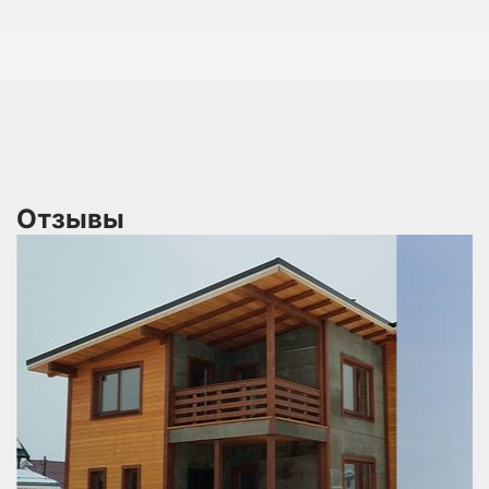
Отзывы
 В
не
по
ся