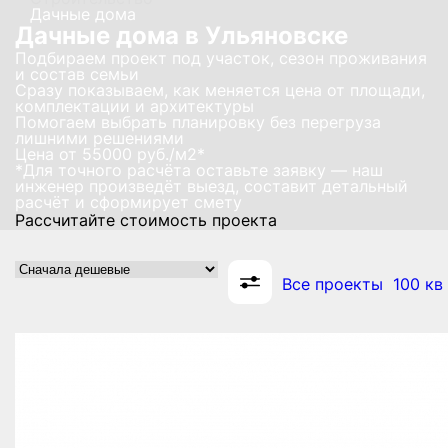
Дачные дома
Дачные дома в Ульяновске
Подбираем проект под участок, сезон проживания
и состав семьи
Сразу показываем, как меняется цена от площади,
комплектации и архитектуры
Помогаем выбрать планировку без перегруза
лишними решениями
Цена от
55000
руб./м2*
*Для точного расчёта оставьте заявку — наш
инженер произведёт выезд, составит детальный
расчёт и сформирует смету
Рассчитайте стоимость проекта
Все проекты
100 кв