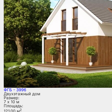
ФГБ - 3996
Двухэтажный дом
Размер:
7 х 10 м
Площадь:
2
121.00 м