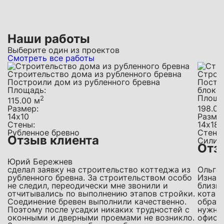
Наши работы
Выберите один из проектов
Смотреть все работы
Строительство дома из рубленного бревна
Строи
Построили дом из рубленного бревна
Постр
Площадь:
блоко
Площа
2
115.00 м
Размер:
198.00
14х10
Разме
Стены:
14х18
Рубленное бревно
Стены
Отзыв клиента
Силик
Отз
Юрий Бережнев
сделал заявку на строительство коттеджа из
Ольга
рубленного бревна. За строительством особо
Изнача
не следил, переодически мне звонили и
близки
отчитывались по выполнению этапов стройки.
кота в
Соединение бревен выполнили качественно.
обрати
Поэтому после усадки никаких трудностей с
нужна
оконными и дверными проемами не возникло.
офис, 