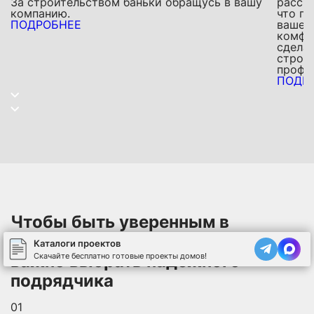
За строительством баньки обращусь в вашу
расска
компанию.
что по
ПОДРОБНЕЕ
вашей
комфор
сделал
строит
профе
ПОДР
Чтобы быть уверенным в
качественном доме -
Каталоги проектов
Скачайте бесплатно готовые проекты домов!
важно выбрать надежного
подрядчика
01