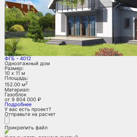
ФГБ - 4012
Одноэтажный дом
Размер:
10 х 11 м
Площадь:
2
152.00 м
Материал:
Газоблок
от
9 804 000
₽
Подробнее
У вас есть проект?
Отправьте на расчет
Прикрепить файл