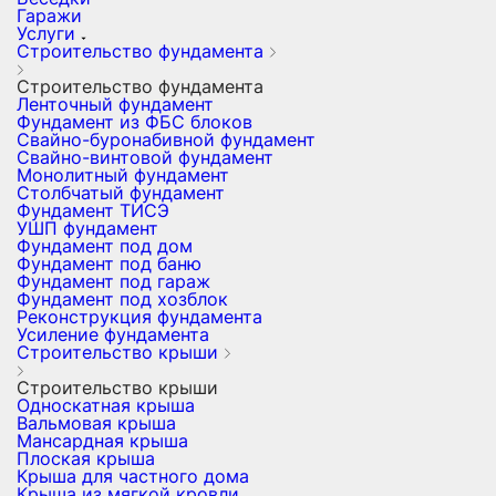
Гаражи
Услуги
Строительство фундамента
Строительство фундамента
Ленточный фундамент
Фундамент из ФБС блоков
Свайно-буронабивной фундамент
Свайно-винтовой фундамент
Монолитный фундамент
Столбчатый фундамент
Фундамент ТИСЭ
УШП фундамент
Фундамент под дом
Фундамент под баню
Фундамент под гараж
Фундамент под хозблок
Реконструкция фундамента
Усиление фундамента
Строительство крыши
Строительство крыши
Односкатная крыша
Вальмовая крыша
Мансардная крыша
Плоская крыша
Крыша для частного дома
Крыша из мягкой кровли