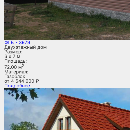
ФГБ - 3979
Двухэтажный дом
Размер:
6 х 7 м
Площадь:
2
72.00 м
Материал:
Газоблок
от
4 644 000
₽
Подробнее