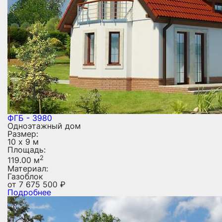
ФГБ - 3980
Одноэтажный дом
Размер:
10 х 9 м
Площадь:
2
119.00 м
Материал:
Газоблок
от
7 675 500
₽
Подробнее