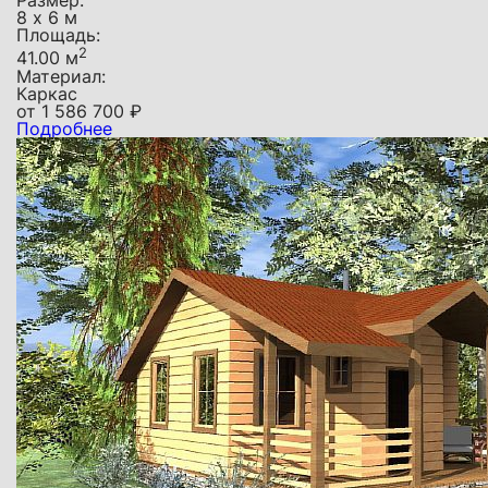
Размер:
8 х 6 м
Площадь:
2
41.00 м
Материал:
Каркас
от
1 586 700
₽
Подробнее