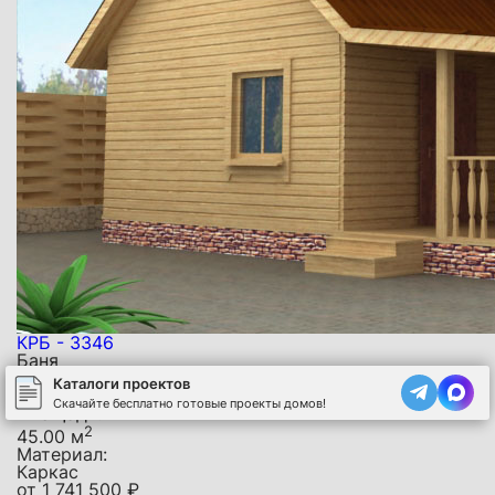
КРБ - 3346
Баня
Размер:
Каталоги проектов
8 х 6 м
Скачайте бесплатно готовые проекты домов!
Площадь:
2
45.00 м
Материал:
Каркас
от
1 741 500
₽