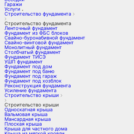
Гаражи
Услуги
Строительство фундамента
Строительство фундамента
Ленточный фундамент
Фундамент из ФБС блоков
Свайно-буронабивной фундамент
Свайно-винтовой фундамент
Монолитный фундамент
Столбчатый фундамент
Фундамент ТИСЭ
УШП фундамент
Фундамент под дом
Фундамент под баню
Фундамент под гараж
Фундамент под хозблок
Реконструкция фундамента
Усиление фундамента
Строительство крыши
Строительство крыши
Односкатная крыша
Вальмовая крыша
Мансардная крыша
Плоская крыша
Крыша для частного дома
Крыша из мягкой кровли