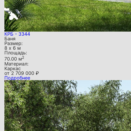
КРБ - 3344
Баня
Размер:
8 х 6 м
Площадь:
2
70.00 м
Материал:
Каркас
от
2 709 000
₽
Подробнее