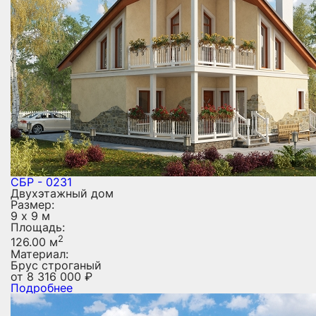
СБР - 0231
Двухэтажный дом
Размер:
9 х 9 м
Площадь:
2
126.00 м
Материал:
Брус строганый
от
8 316 000
₽
Подробнее