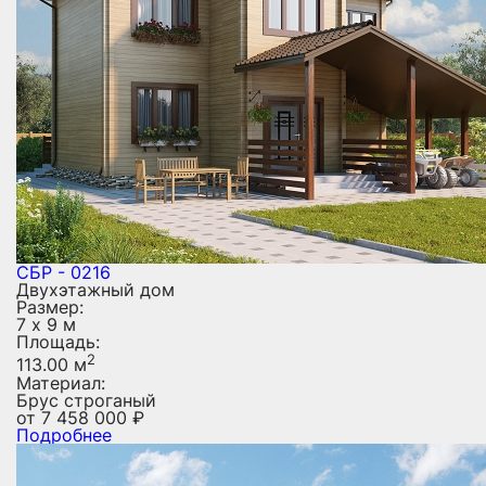
СБР - 0216
Двухэтажный дом
Размер:
7 х 9 м
Площадь:
2
113.00 м
Материал:
Брус строганый
от
7 458 000
₽
Подробнее