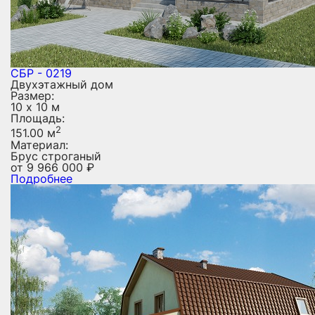
СБР - 0219
Двухэтажный дом
Размер:
10 х 10 м
Площадь:
2
151.00 м
Материал:
Брус строганый
от
9 966 000
₽
Подробнее