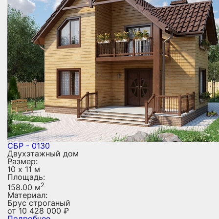
СБР - 0130
Двухэтажный дом
Размер:
10 х 11 м
Площадь:
2
158.00 м
Материал:
Брус строганый
от
10 428 000
₽
Подробнее