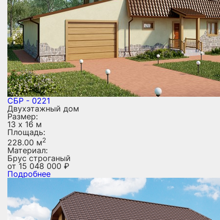
СБР - 0221
Двухэтажный дом
Размер:
13 х 16 м
Площадь:
2
228.00 м
Материал:
Брус строганый
от
15 048 000
₽
Подробнее