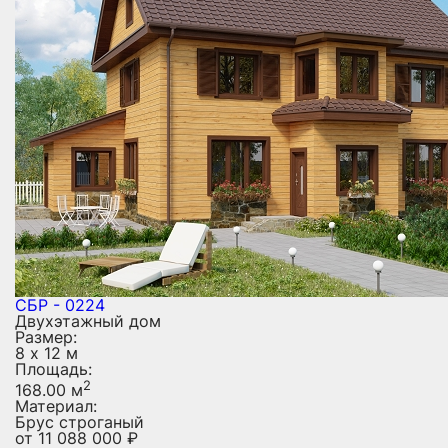
СБР - 0224
Двухэтажный дом
Размер:
8 х 12 м
Площадь:
2
168.00 м
Материал:
Брус строганый
от
11 088 000
₽