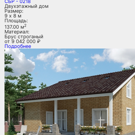
СБР - 0218
Двухэтажный дом
Размер:
9 х 8 м
Площадь:
2
137.00 м
Материал:
Брус строганый
от
9 042 000
₽
Подробнее