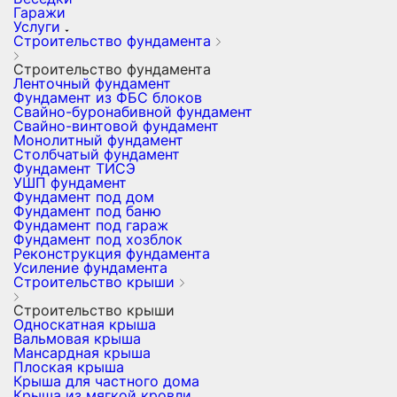
Гаражи
Услуги
Строительство фундамента
Строительство фундамента
Ленточный фундамент
Фундамент из ФБС блоков
Свайно-буронабивной фундамент
Свайно-винтовой фундамент
Монолитный фундамент
Столбчатый фундамент
Фундамент ТИСЭ
УШП фундамент
Фундамент под дом
Фундамент под баню
Фундамент под гараж
Фундамент под хозблок
Реконструкция фундамента
Усиление фундамента
Строительство крыши
Строительство крыши
Односкатная крыша
Вальмовая крыша
Мансардная крыша
Плоская крыша
Крыша для частного дома
Крыша из мягкой кровли