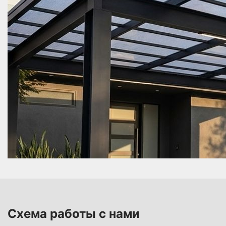
Монтаж поликарбонатных листов на обрешетку с
применением термошайб и герметичных
соединений.
Финишная обработка и установка дополнительных
элементов: водоотвод, декоративные накладки,
окантовка.
Установка навеса из поликарбоната требует
точной подгонки и соблюдения правил по
температурному зазору, чтобы избежать
деформаций при расширении материала.
Изготовление навесов из поликарбоната
выполняется с учетом заданной площади и
особенностей монтажа на компактных или
просторных участках.
Такой подход позволяет построить навес из
поликарбоната, который прослужит
десятилетиями, не теряя прочности и эстетики.
Схема работы с нами