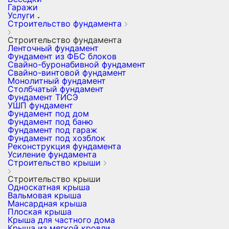
Гаражи
Услуги
Строительство фундамента
Строительство фундамента
Ленточный фундамент
Фундамент из ФБС блоков
Свайно-буронабивной фундамент
Свайно-винтовой фундамент
Монолитный фундамент
Столбчатый фундамент
Фундамент ТИСЭ
УШП фундамент
Фундамент под дом
Фундамент под баню
Фундамент под гараж
Фундамент под хозблок
Реконструкция фундамента
Усиление фундамента
Строительство крыши
Строительство крыши
Односкатная крыша
Вальмовая крыша
Мансардная крыша
Плоская крыша
Крыша для частного дома
Крыша из мягкой кровли