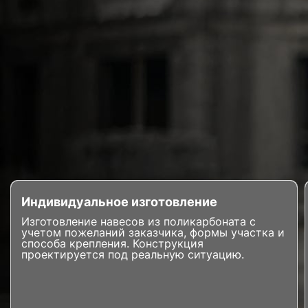
Индивидуальное изготовление
Изготовление навесов из поликарбоната с
учетом пожеланий заказчика, формы участка и
способа крепления. Конструкция
проектируется под реальную ситуацию.