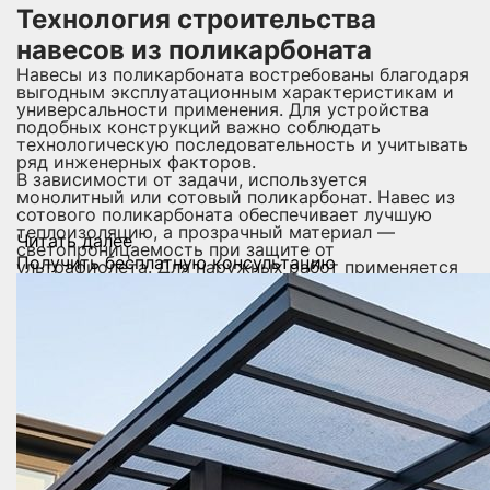
Технология строительства
навесов из поликарбоната
Навесы из поликарбоната востребованы благодаря
выгодным эксплуатационным характеристикам и
универсальности применения. Для устройства
подобных конструкций важно соблюдать
технологическую последовательность и учитывать
ряд инженерных факторов.
В зависимости от задачи, используется
монолитный или сотовый поликарбонат. Навес из
сотового поликарбоната обеспечивает лучшую
теплоизоляцию, а прозрачный материал —
Читать далее
светопроницаемость при защите от
Получить бесплатную консультацию
ультрафиолета. Для наружных работ применяется
лист толщиной от 6 до 16 мм с УФ-защитным
слоем.
Типовая технология строительства навеса из
поликарбоната включает следующие этапы:
Осуществление замеров участка, подбор размеров
и формы навеса.
Разработка проектной документации с учетом
снеговых и ветровых нагрузок.
Подготовка основания: заливка фундамента,
установка анкеров.
Сборка несущего металлического каркаса с
антикоррозийной обработкой.