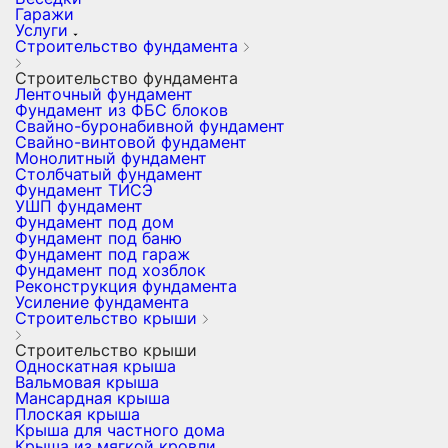
Гаражи
Услуги
Строительство фундамента
Строительство фундамента
Ленточный фундамент
Фундамент из ФБС блоков
Свайно-буронабивной фундамент
Свайно-винтовой фундамент
Монолитный фундамент
Столбчатый фундамент
Фундамент ТИСЭ
УШП фундамент
Фундамент под дом
Фундамент под баню
Фундамент под гараж
Фундамент под хозблок
Реконструкция фундамента
Усиление фундамента
Строительство крыши
Строительство крыши
Односкатная крыша
Вальмовая крыша
Мансардная крыша
Плоская крыша
Крыша для частного дома
Крыша из мягкой кровли