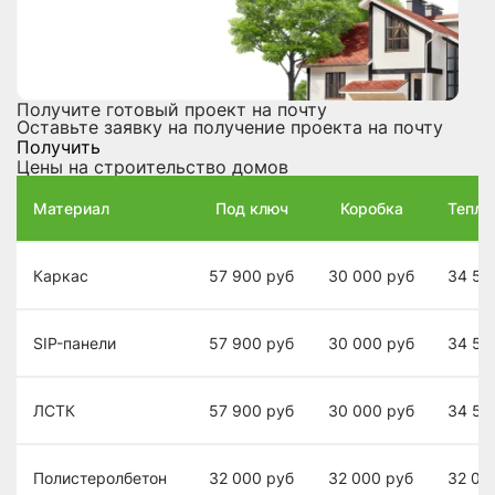
Получите готовый проект на почту
Оставьте заявку на получение проекта на почту
Получить
Цены на строительство домов
Материал
Под ключ
Коробка
Теплы
Каркас
57 900
руб
30 000
руб
34 50
SIP-панели
57 900
руб
30 000
руб
34 50
ЛСТК
57 900
руб
30 000
руб
34 50
Полистеролбетон
32 000
руб
32 000
руб
32 00