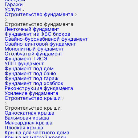
Гаражи
Услуги
Строительство фундамента
Строительство фундамента
Ленточный фундамент
Фундамент из ФБС блоков
Свайно-буронабивной фундамент
Свайно-винтовой фундамент
Монолитный фундамент
Столбчатый фундамент
Фундамент ТИСЭ
УШП фундамент
Фундамент под дом
Фундамент под баню
Фундамент под гараж
Фундамент под хозблок
Реконструкция фундамента
Усиление фундамента
Строительство крыши
Строительство крыши
Односкатная крыша
Вальмовая крыша
Мансардная крыша
Плоская крыша
Крыша для частного дома
Крыша из мягкой кровли