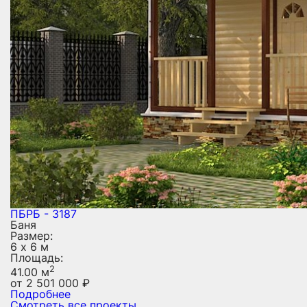
ПБРБ - 3187
Баня
Размер:
6 х 6 м
Площадь:
2
41.00 м
от
2 501 000
₽
Подробнее
Смотреть все проекты