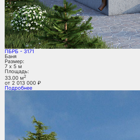
ПБРБ - 3171
Баня
Размер:
7 х 5 м
Площадь:
2
33.00 м
от
2 013 000
₽
Подробнее