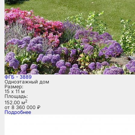
ФГБ - 3889
Одноэтажный дом
Размер:
15 х 11 м
Площадь:
2
152.00 м
от
8 360 000
₽
Подробнее