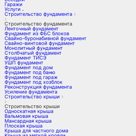
Гаражи
Услуги
Строительство фундамента
Строительство фундамента
Ленточный фундамент
Фундамент из ФБС блоков
Свайно-буронабивной фундамент
Свайно-винтовой фундамент
Монолитный фундамент
Столбчатый фундамент
Фундамент ТИСЭ
УШП фундамент
Фундамент под дом
Фундамент под баню
Фундамент под гараж
Фундамент под хозблок
Реконструкция фундамента
Усиление фундамента
Строительство крыши
Строительство крыши
Односкатная крыша
Вальмовая крыша
Мансардная крыша
Плоская крыша
Крыша для частного дома
Крыша из мягкой кровли