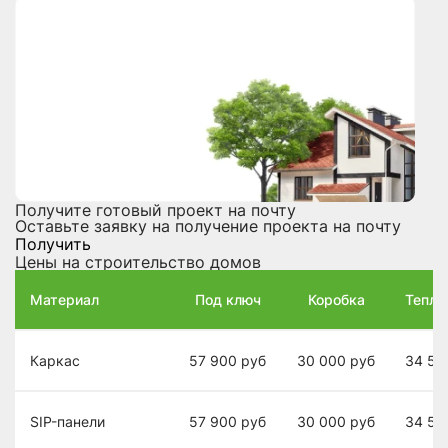
Получите готовый проект на почту
Оставьте заявку на получение проекта на почту
Получить
Цены на строительство домов
Материал
Под ключ
Коробка
Теплы
Каркас
57 900
руб
30 000
руб
34 50
SIP-панели
57 900
руб
30 000
руб
34 50