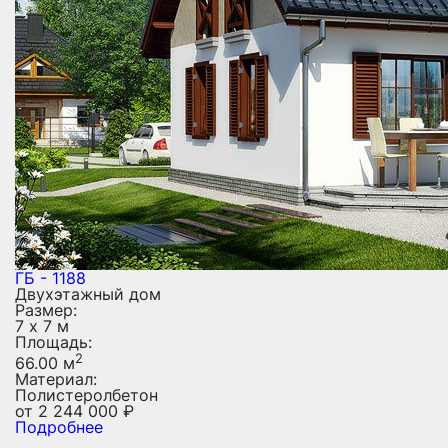
ГБ - 1188
Двухэтажный дом
Размер:
7 х 7 м
Площадь:
2
66.00 м
Материал:
Полистеролбетон
от
2 244 000
₽
Подробнее