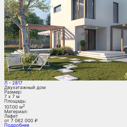
Л - 2817
Двухэтажный дом
Размер:
7 х 7 м
Площадь:
2
107.00 м
Материал:
Лафет
от
7 062 000
₽
Подробнее