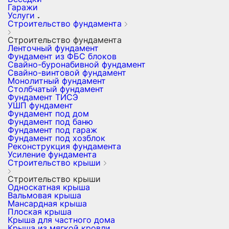
Гаражи
Услуги
Строительство фундамента
Строительство фундамента
Ленточный фундамент
Фундамент из ФБС блоков
Свайно-буронабивной фундамент
Свайно-винтовой фундамент
Монолитный фундамент
Столбчатый фундамент
Фундамент ТИСЭ
УШП фундамент
Фундамент под дом
Фундамент под баню
Фундамент под гараж
Фундамент под хозблок
Реконструкция фундамента
Усиление фундамента
Строительство крыши
Строительство крыши
Односкатная крыша
Вальмовая крыша
Мансардная крыша
Плоская крыша
Крыша для частного дома
Крыша из мягкой кровли