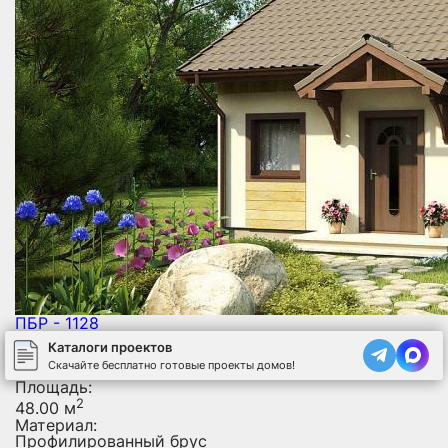
ПБР - 1128
Одноэтажный дом
Каталоги проектов
Размер:
Скачайте бесплатно готовые проекты домов!
7 х 7 м
Площадь:
2
48.00 м
Материал:
Профилированный брус