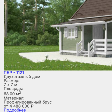
ПБР - 1121
Двухэтажный дом
Размер:
7 х 7 м
Площадь:
2
68.00 м
Материал:
Профилированный брус
от
4 488 000
₽
Подробнее