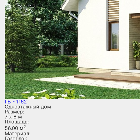
ГБ - 1162
Одноэтажный дом
Размер:
7 х 8 м
Площадь:
2
56.00 м
Материал:
Газоблок