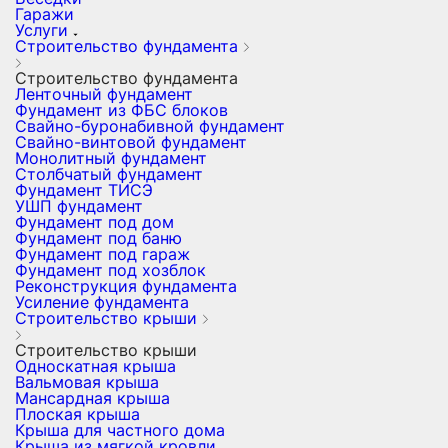
Гаражи
Услуги
Строительство фундамента
Строительство фундамента
Ленточный фундамент
Фундамент из ФБС блоков
Свайно-буронабивной фундамент
Свайно-винтовой фундамент
Монолитный фундамент
Столбчатый фундамент
Фундамент ТИСЭ
УШП фундамент
Фундамент под дом
Фундамент под баню
Фундамент под гараж
Фундамент под хозблок
Реконструкция фундамента
Усиление фундамента
Строительство крыши
Строительство крыши
Односкатная крыша
Вальмовая крыша
Мансардная крыша
Плоская крыша
Крыша для частного дома
Крыша из мягкой кровли