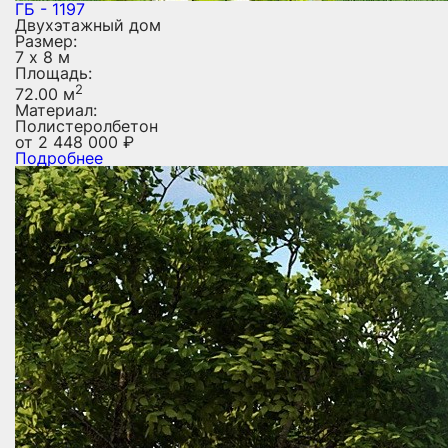
ГБ - 1197
Двухэтажный дом
Размер:
7 х 8 м
Площадь:
2
72.00 м
Материал:
Полистеролбетон
от
2 448 000
₽
Подробнее